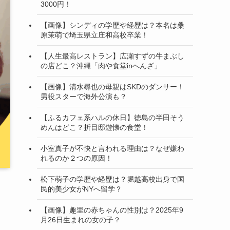
3000円！
【画像】シンディの学歴や経歴は？本名は桑
原茉萌で埼玉県立庄和高校卒業！
【人生最高レストラン】広瀬すずの牛まぶし
の店どこ？沖縄「肉や食堂inへんざ」
【画像】清水尋也の母親はSKDのダンサー！
男役スターで海外公演も？
【ふるカフェ系ハルの休日】徳島の半田そう
めんはどこ？折目邸遊懐の食堂！
小室真子が不快と言われる理由は？なぜ嫌わ
れるのか２つの原因！
松下萌子の学歴や経歴は？堀越高校出身で国
民的美少女がNYへ留学？
【画像】趣里の赤ちゃんの性別は？2025年9
月26日生まれの女の子？