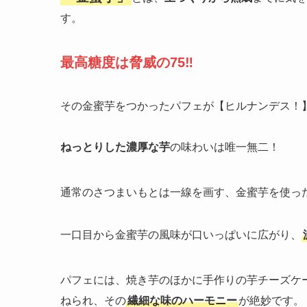
す。
最高糖度は脅威の75‼
その金蜜芋をつかったパフェが【ヒルナンデス！
ねっとりした濃厚な芋
の味わいは唯一無二！
通常のさつまいもとは一線を画す、金蜜芋を使っ
一口目から金蜜芋の風味が口いっぱいに広がり、
パフェには、焼き芋のほかに手作りの芋チーズケ
ねられ、その
繊細な味のハーモニー
が絶妙です。