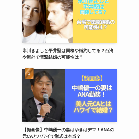
氷川きよしと平井堅は同棲や婚約してる？台湾
や海外で電撃結婚の可能性は？
【顔画像】中嶋優一の妻はゆきはデマ！ANAの
元CAとハワイで挙式は本当？