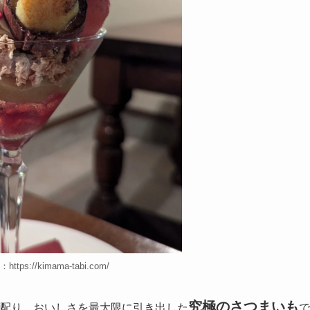
tps://kimama-tabi.com/
究極のさつまいも
配り、おいしさを最大限に引き出した
で