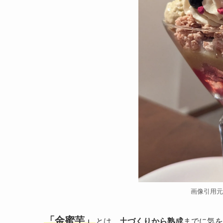
画像引用元：ht
「金蜜芋」
とは、
土づくりから熟成
までに気を