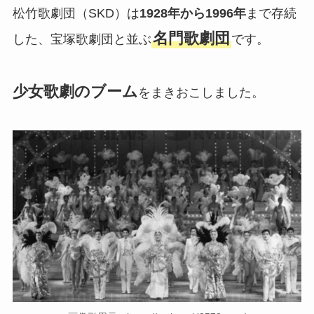
松竹歌劇団（SKD）は
1928年から1996年
まで存続
名門歌劇団
した、宝塚歌劇団と並ぶ
です。
少女歌劇のブーム
をまきおこしました。