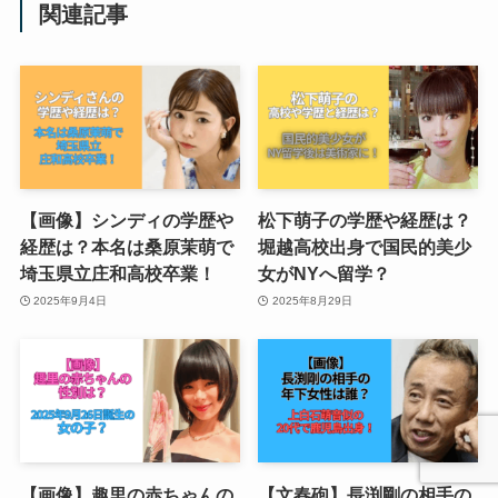
関連記事
【画像】シンディの学歴や
松下萌子の学歴や経歴は？
経歴は？本名は桑原茉萌で
堀越高校出身で国民的美少
埼玉県立庄和高校卒業！
女がNYへ留学？
2025年9月4日
2025年8月29日
【画像】趣里の赤ちゃんの
【文春砲】長渕剛の相手の