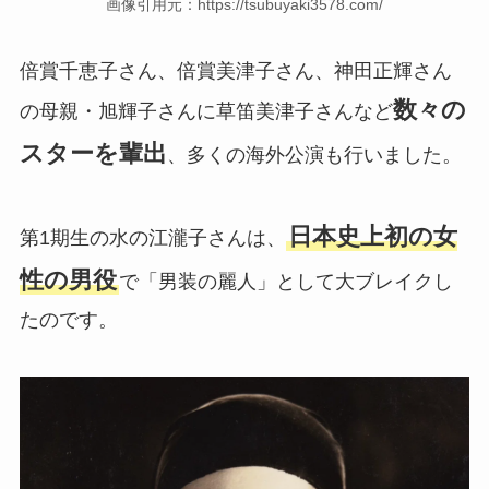
画像引用元：https://tsubuyaki3578.com/
倍賞千恵子さん、倍賞美津子さん、神田正輝さん
数々の
の母親・旭輝子さんに草笛美津子さんなど
スターを輩出
、多くの海外公演も行いました。
日本史上初の女
第1期生の水の江瀧子さんは、
性の男役
で「男装の麗人」として大ブレイクし
たのです。