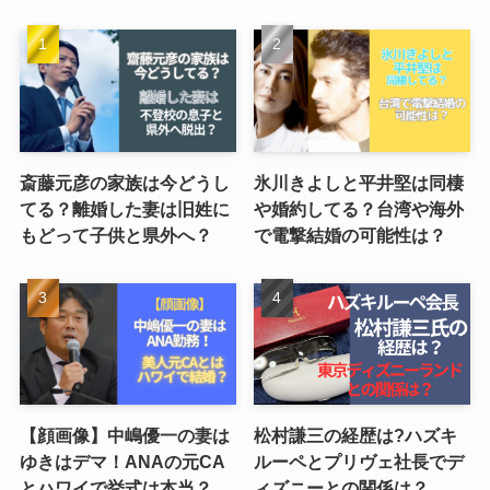
斎藤元彦の家族は今どうし
氷川きよしと平井堅は同棲
てる？離婚した妻は旧姓に
や婚約してる？台湾や海外
もどって子供と県外へ？
で電撃結婚の可能性は？
【顔画像】中嶋優一の妻は
松村謙三の経歴は?ハズキ
ゆきはデマ！ANAの元CA
ルーペとプリヴェ社長でデ
とハワイで挙式は本当？
ィズニーとの関係は？