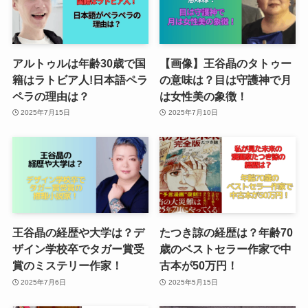
アルトゥルは年齢30歳で国
【画像】王谷晶のタトゥー
籍はラトビア人!日本語ペラ
の意味は？目は守護神で月
ペラの理由は？
は女性美の象徴！
2025年7月15日
2025年7月10日
王谷晶の経歴や大学は？デ
たつき諒の経歴は？年齢70
ザイン学校卒でタガー賞受
歳のベストセラー作家で中
賞のミステリー作家！
古本が50万円！
2025年7月6日
2025年5月15日