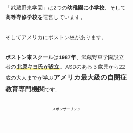
「武蔵野東学園」は2つの
幼稚園に小学校
、そして
高等専修学校を
運営しています。
そしてアメリカにボストン校があります。
ボストン東スクール
は
1987年
、武蔵野東学園設立
者の
北原キヨ氏が設立
。ASDのある３歳児から22
アメリカ最大級の自閉症
歳の大人までが学ぶ
教育専門機関
です。
スポンサーリンク