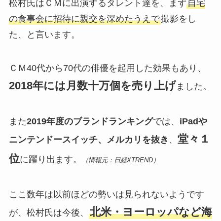
松村氏はＣＭに出演するタレント達を、まず
自宅
の食事会に招待に親交を深めたうえで
撮影をし
た、と言います。
ＣＭ40代から70代の俳優を起用した効果もあり、
2018年には月数十万個を売り上げ
ました。
また
2019年度のブランドランキング
では、
iPadや
堂々１
ニンテンドースイッチ、メルカリを抜き
、
位
に躍り出ます。
（情報元：日経XTREND）
ここ数年は以前ほどの勢いは見られないようです
北米・ヨーロッパなど海
が、松村氏は今後、