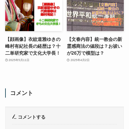
【顔画像】衣紋道雅ゆきの
【文春内容】統一教会の新
峰村有紀社長の経歴は？十
霊感商法の値段は？お祓い
二単研究家で文化大学長！
が26万で模型は？
2025年5月11日
2025年4月2日
コメント
コメントする