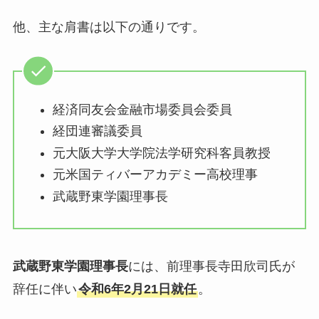
他、主な肩書は以下の通りです。
経済同友会金融市場委員会委員
経団連審議委員
元大阪大学大学院法学研究科客員教授
元米国ティバーアカデミー高校理事
武蔵野東学園理事長
武蔵野東学園理事長
には、前理事長寺田欣司氏が
辞任に伴い
令和6年2月21日就任
。