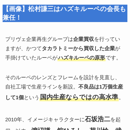
【画像】松村謙三はハズキルーペの会長も
兼任！
プリヴェ企業再生グループは
企業買収
を行ってい
ますが、かつて
タカラトミーから買収した企業
が
手掛けていたルーペが
ハズキルーペの原形
です。
そのルーペのレンズとフレームを設計を見直し、
自社工場で生産ラインを新設。
不良品は1万個生産
国内生産ならではの高水準
して1個
という
。
石坂浩二
2010年、イメージキャラクターに
を起