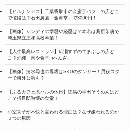
【ヒルナンデス】千葉香取市の金蜜芋パフェの店どこ
で値段は？石田農園「金蜜堂」で3000円！
【画像】シンディの学歴や経歴は？本名は桑原茉萌で
埼玉県立庄和高校卒業！
【人生最高レストラン】広瀬すずの牛まぶしの店ど
こ？沖縄「肉や食堂inへんざ」
【画像】清水尋也の母親はSKDのダンサー！男役スタ
ーで海外公演も？
【ふるカフェ系ハルの休日】徳島の半田そうめんはど
こ？折目邸遊懐の食堂！
小室真子が不快と言われる理由は？なぜ嫌われるのか
２つの原因！