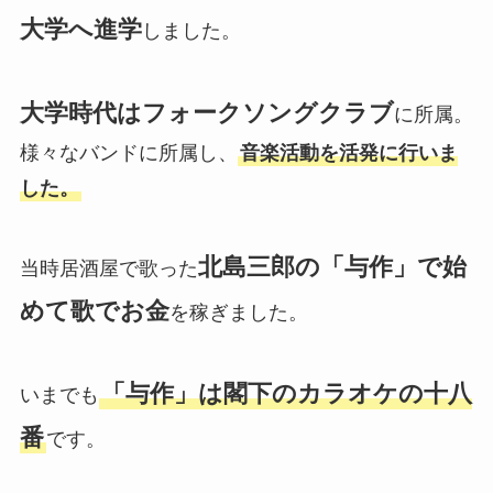
大学へ進学
しました。
大学時代はフォークソングクラブ
に所属。
様々なバンドに所属し、
音楽活動を活発に行いま
した。
北島三郎の「与作」で始
当時居酒屋で歌った
めて歌でお金
を稼ぎました。
「与作」は閣下のカラオケの十八
いまでも
番
です。