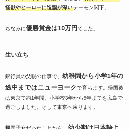
怪獣やヒーローに造詣が深い
デーモン閣下。
優勝賞金は10万円
ちなみに
でした。
生い立ち
幼稚園から小学1年の
銀行員の父親の仕事で、
途中まではニューヨーク
で育ちます。帰国後
は東京で約1年間、小学校3年から5年までを広島で
過ごしました。そして東京へ戻ります。
幼少期は日本語よ
帰国子女だった
ことから、