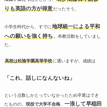
りも英語の方が得意
だったそう。
地球統一による平和
小学生時代から、すでに
への願いを強く持ち
、
布教活動をしていまし
た。
高校は松陰学園高等学校
に通いますが、成績は
「これ、話しになんないね」
という点数しかとっていなかったため卒業はでき
一浪して早稲田
たものの、
現役で大学不合格
。