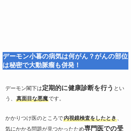
デーモン小暮の病気は何がん？がんの部位
は秘密で大動脈瘤も併発！
定期的に健康診断を行う
デーモン閣下は
とい
う、
真面目な悪魔
です。
かかりつけ医のところで
内視鏡検査をしたとき
、
専門医での受
気にかかる問題が見つかったため