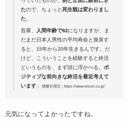
っていたものが、
割と正面に眼前にき
た
ので、ちょっと
死生観は変わりまし
た
。
吾輩、
人間年齢で62
になりますが、ま
だまだ日本人男性の平均寿命と換算す
ると、15年から20年生きるんです。だ
けど、こういうことを経験すると終活
というものを、まず頭に浮かべる。
ポ
ジティブな前向きな終活を最近考えて
います
」
情報引用元：https://www.oricon.co.jp/
元気になってよかったですね。