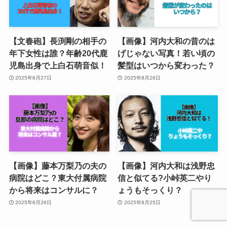
【文春砲】長渕剛の相手の
【画像】河内大和の昔のは
年下女性は誰？年齢20代鹿
げじゃない写真！若い頃の
児島出身で上白石萌音似！
髪型はいつから変わった？
2025年8月27日
2025年8月26日
【画像】藤本万梨乃の夫の
【画像】河内大和は浅野忠
病院はどこ？東大付属病院
信と似てる?小峠英二やり
から将来はコンサルに？
ょうもそっくり？
2025年8月26日
2025年8月25日