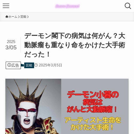
ホーム
芸能
デーモン閣下の病気は何がん？大
2025
動脈瘤も重なり命をかけた大手術
3/05
だった！
広告
2025年3月5日
芸能