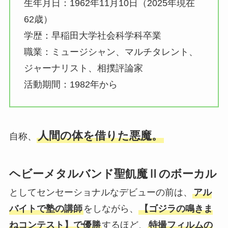
生年月日：1962年11月10日（2025年現在
62歳）
学歴：早稲田大学社会科学科卒業
職業：ミュージシャン、マルチタレント、
ジャーナリスト、相撲評論家
活動期間：1982年から
人間の体を借りた悪魔。
自称、
ヘビーメタルバンド聖飢魔Ⅱのボーカル
としてセンセーショナルなデビューの前は、
アル
バイトで塾の講師
をしながら、
【ゴジラの鳴きま
ねコンテスト】で優勝
するほど、
特撮フィルムの