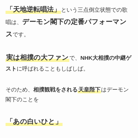
「天地逆転唱法」
という三点倒立状態での歌
デーモン閣下の定番パフォーマン
唱は、
ス
です。
実は相撲の大ファン
で、
NHK大相撲の中継ゲ
スト
に呼ばれることもしばしば。
そのため、
相撲観戦をされる
天皇陛下
はデーモン
閣下のことを
「あの白いひと」