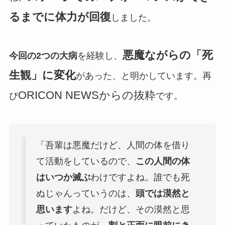
るまでに体力が回復
しました。
悪魔ながらの「死
今回の2つの大病
を経験し、
生観」に変化
があった、と明かしています。再
ORICON NEWSからの抜粋
び
です。
「吾輩は悪魔だけど、人間の体を借り
て活動をしているので、
この人間の体
はいつか滅ぶ
わけですよね。誰でも死
ぬじゃんっていうのは、
頭では漠然と
思います
よね。だけど、その漠然と思