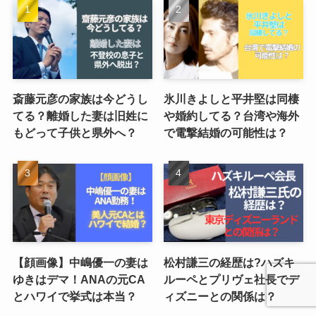
斎藤元彦の家族は今どうし
氷川きよしと平井堅は同棲
てる？離婚した妻は旧姓に
や婚約してる？台湾や海外
もどって子供と県外へ？
で電撃結婚の可能性は？
【顔画像】中嶋優一の妻は
松村謙三の経歴は?ハズキ
ゆきはデマ！ANAの元CA
ルーペとプリヴェ社長でデ
とハワイで挙式は本当？
ィズニーとの関係は？