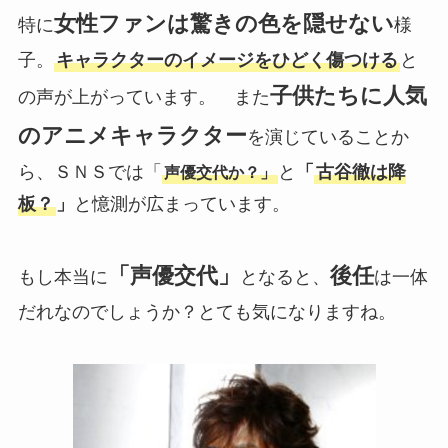
女性ファンは驚きの色を隠せない
特に
様
子。
キャラクターのイメージをひどく傷つける
と
子供たちに人気
の声が上がっています。 また
のアニメキャラクター
を演じていることか
ら、ＳＮＳでは「
と
「
古谷徹は降
声優交代か？」
板？
」
と憶測が広まっています。
「声優交代」
後任
もし本当に
となると、
は一体
だれなのでしょうか？とても気になりますね。