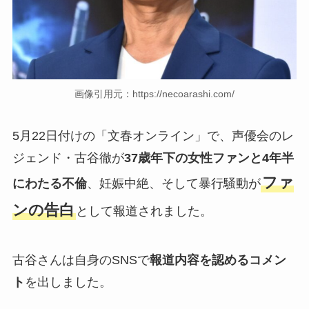
画像引用元：https://necoarashi.com/
5月22日付けの「文春オンライン」で、声優会のレ
ジェンド・古谷徹が
37歳年下の女性ファンと4年半
ファ
にわたる不倫
、妊娠中絶、そして暴行騒動が
ンの告白
として報道されました。
古谷さんは自身のSNSで
報道内容を認めるコメン
ト
を出しました。