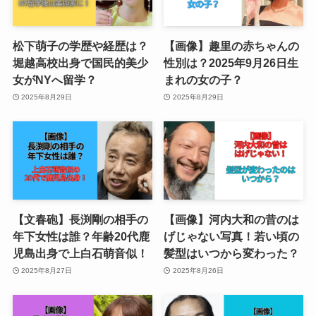
松下萌子の学歴や経歴は？
【画像】趣里の赤ちゃんの
堀越高校出身で国民的美少
性別は？2025年9月26日生
女がNYへ留学？
まれの女の子？
2025年8月29日
2025年8月29日
【文春砲】長渕剛の相手の
【画像】河内大和の昔のは
年下女性は誰？年齢20代鹿
げじゃない写真！若い頃の
児島出身で上白石萌音似！
髪型はいつから変わった？
2025年8月27日
2025年8月26日