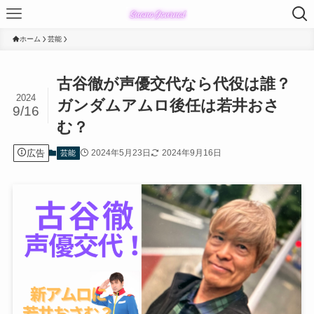
ホーム
芸能
古谷徹が声優交代なら代役は誰？
2024
ガンダムアムロ後任は若井おさ
9/16
む？
広告
2024年5月23日
2024年9月16日
芸能