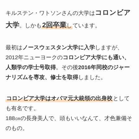
コロンビア
キルステン・ワトソンさんの大学は
大学
2回卒業
。しかも
し
ています。
最初は
ノースウェスタン大学に入学
しますが、
2012年ニューヨークの
コロンビア大学にも通い、
人類学の学士号取得
。その後
2016年同校のジャー
ナリズムを専攻、修士を取得
しました。
コロンビア大学はオバマ元大統領の出身校
として
も有名です。
188㎝の長身美人で、頭もいいなんて、才色兼備そ
のもの。