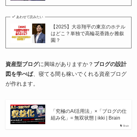
あわせて読みたい
【2025】大谷翔平の東京のホテル
はどこ？単独で高輪花香路か雅叙
園？
資産型ブログ
に興味がありますか？
ブログの設計
図を学べば
、寝てる間も稼いでくれる資産ブログ
が作れます。
「究極のAI活用法」×「ブログの仕
組み化」= 無双状態 | ikki | Brain
Brain