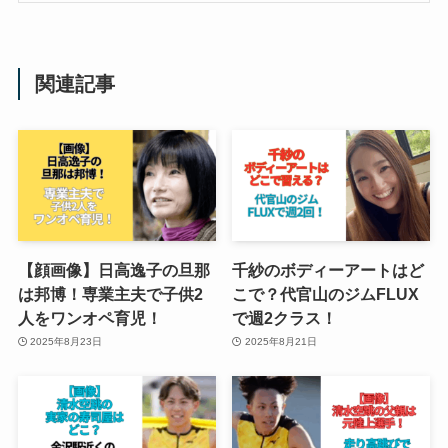
関連記事
【顔画像】日高逸子の旦那
千紗のボディーアートはど
は邦博！専業主夫で子供2
こで？代官山のジムFLUX
人をワンオペ育児！
で週2クラス！
2025年8月23日
2025年8月21日