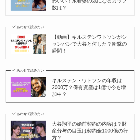
わいい！水着姿の気になるカップ
数は？
あわせて読みたい
【動画】キルステンワトソンがシ
ャンパンで大谷と何した？衝撃の
瞬間！
あわせて読みたい
キルステン・ワトソンの年収は
2000万？保有資産は1億で今も増
加中？
あわせて読みたい
大谷翔平の婚前契約の内容は？財
産分与の目玉は契約金1000億の行
方？