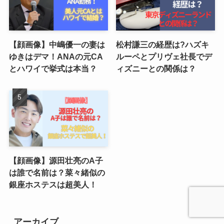
【顔画像】中嶋優一の妻は
松村謙三の経歴は?ハズキ
ゆきはデマ！ANAの元CA
ルーペとプリヴェ社長でデ
とハワイで挙式は本当？
ィズニーとの関係は？
【顔画像】源田壮亮のA子
は誰で名前は？菜々緒似の
銀座ホステスは超美人！
アーカイブ