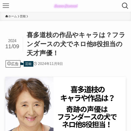
ホーム
芸能
喜多道枝の作品やキャラは？フラ
2024
ンダースの犬でネロ他8役担当の
11/09
天才声優！
広告
2024年11月9日
芸能