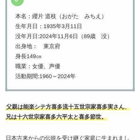
本名：纓片 道枝（おがた みちえ）
生年月日：1935年3月11日
没年月日:2024年11月6日（89歳 没）
出身地： 東京府
身長149㎝
職業：女優、声優
活動期間:1960～2024年
父親は能楽シテ方喜多流十五世宗家喜多実さん
。
兄は十六世宗家喜多六平太と喜多節世。
日本古来からの伝統を受け継ぐ家庭に生まれまし