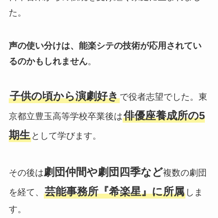
た。
声の使い分けは、能楽シテの技術が応用されてい
るのかもしれません
。
子供の頃から演劇好き
で役者志望でした。東
俳優座養成所の5
京都立豊玉高等学校卒業後は
期生
として学びます。
劇団仲間や劇団四季など
その後は
複数の劇団
芸能事務所『希楽星』に所属
を経て、
しま
す。