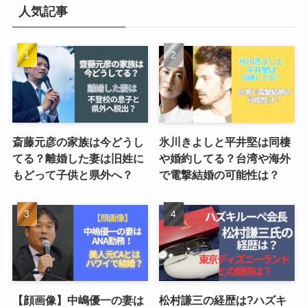
人気記事
斎藤元彦の家族は今どうし
氷川きよしと平井堅は同棲
てる？離婚した妻は旧姓に
や婚約してる？台湾や海外
もどって子供と県外へ？
で電撃結婚の可能性は？
【顔画像】中嶋優一の妻は
松村謙三の経歴は?ハズキ