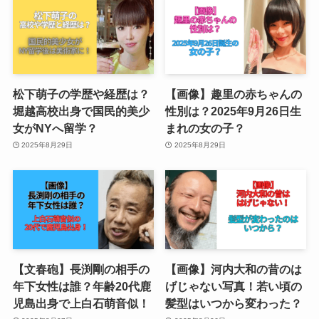
松下萌子の学歴や経歴は？
【画像】趣里の赤ちゃんの
堀越高校出身で国民的美少
性別は？2025年9月26日生
女がNYへ留学？
まれの女の子？
2025年8月29日
2025年8月29日
【文春砲】長渕剛の相手の
【画像】河内大和の昔のは
年下女性は誰？年齢20代鹿
げじゃない写真！若い頃の
児島出身で上白石萌音似！
髪型はいつから変わった？