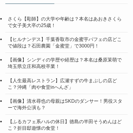
さくら【彫師】の大学や年齢は？本名はあおきさくら
で女子美大卒の25歳！
【ヒルナンデス】千葉香取市の金蜜芋パフェの店どこ
で値段は？石田農園「金蜜堂」で3000円！
【画像】シンディの学歴や経歴は？本名は桑原茉萌で
埼玉県立庄和高校卒業！
【人生最高レストラン】広瀬すずの牛まぶしの店ど
こ？沖縄「肉や食堂inへんざ」
【画像】清水尋也の母親はSKDのダンサー！男役スタ
ーで海外公演も？
【ふるカフェ系ハルの休日】徳島の半田そうめんはど
こ？折目邸遊懐の食堂！