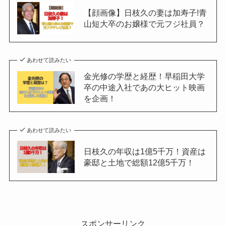
【顔画像】日枝久の妻は加寿子!青
山短大卒のお嬢様で元フジ社員？
あわせて読みたい
金光修の学歴と経歴！早稲田大学
卒の中途入社であの大ヒット映画
を企画！
あわせて読みたい
日枝久の年収は1億5千万！資産は
豪邸と土地で総額12億5千万！
スポンサーリンク