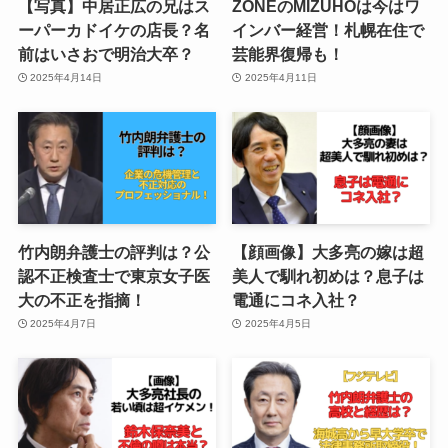
【写真】中居正広の兄はス
ZONEのMIZUHOは今はワ
ーパーカドイケの店長？名
インバー経営！札幌在住で
前はいさおで明治大卒？
芸能界復帰も！
2025年4月14日
2025年4月11日
竹内朗弁護士の評判は？公
【顔画像】大多亮の嫁は超
認不正検査士で東京女子医
美人で馴れ初めは？息子は
大の不正を指摘！
電通にコネ入社？
2025年4月7日
2025年4月5日