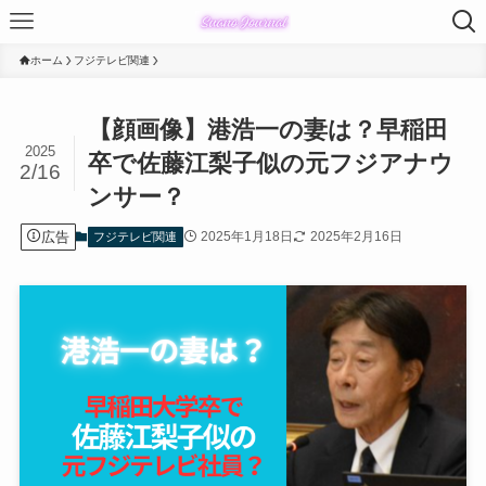
ホーム
フジテレビ関連
【顔画像】港浩一の妻は？早稲田
2025
卒で佐藤江梨子似の元フジアナウ
2/16
ンサー？
広告
2025年1月18日
2025年2月16日
フジテレビ関連