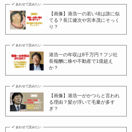
あわせて読みたい
【画像】港浩一の若い頃は誰に似
てる？長江健次や宮本茂にそっく
り？
あわせて読みたい
港浩一の年収は8千万円？フジ社
長報酬に株や不動産で1億超え
か？
あわせて読みたい
【画像】港浩一がかつらと言われ
る理由？髪が浮いて毛量が多す
ぎ？
あわせて読みたい