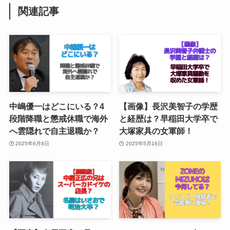
関連記事
中嶋優一はどこにいる？4
【画像】長沢美智子の学歴
段階降職と懲戒休職で海外
と経歴は？早稲田大学卒で
へ雲隠れで自主退職か？
大塚家具の女軍師！
2025年6月6日
2025年5月16日