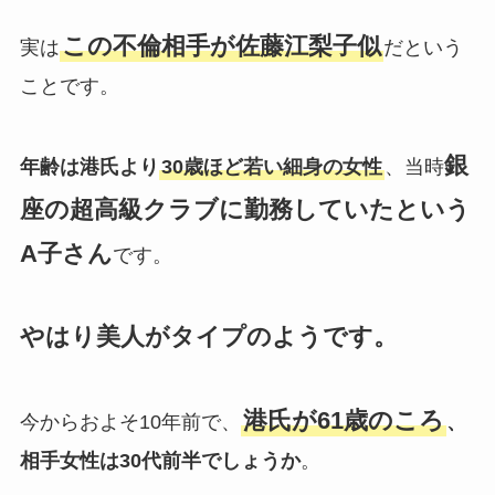
この不倫相手が佐藤江梨子似
実は
だという
ことです。
銀
年齢は港氏より
30歳ほど若い細身の女性
、当時
座の超高級クラブに勤務していたという
A子さん
です。
やはり美人がタイプのようです。
港氏が61歳のころ
今からおよそ10年前で、
、
相手女性は30代前半でしょうか
。