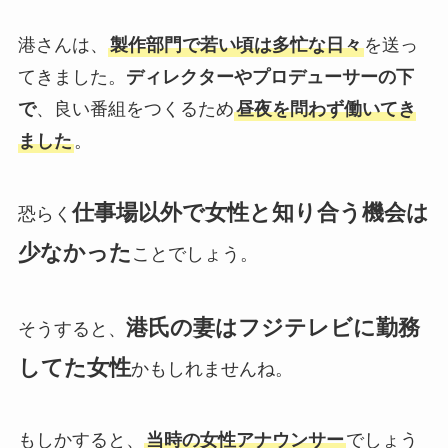
港さんは、
製作部門で若い頃は多忙な日々
を送っ
てきました。
ディレクターやプロデューサーの下
で
、良い番組をつくるため
昼夜を問わず働いてき
ました
。
仕事場以外で女性と知り合う機会は
恐らく
少なかった
ことでしょう。
港氏の妻はフジテレビに勤務
そうすると、
してた女性
かもしれませんね。
もしかすると、
当時の女性アナウンサー
でしょう