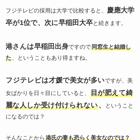
慶應大学
フジテレビの採用は大学で比較すると、
卒が1位で、次に早稲田大卒
と続きます。
港さんは早稲田出身
ですので
同窓生と結婚し
た
、ということもあり得ますね。
フジテレビは才媛で美女が多い
ですが、美
目が肥えて綺
女ばかりを日々目にしていると、
麗な人しか受け付けられない
、
ということ
になるのでは？
そんなことから
港氏の妻も恐らく美女なのでは？