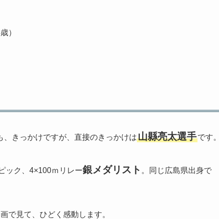
4歳）
山縣亮太選手
も、きっかけですが、直接のきっかけは
です
銀メダリスト
ック、4×100ｍリレー
。同じ広島県出身で
動画で見て、ひどく感動します。