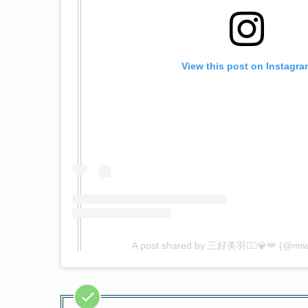
View this post on Instagra
A post shared by 三好美羽🏃‍♀️💎🪽 (@mi