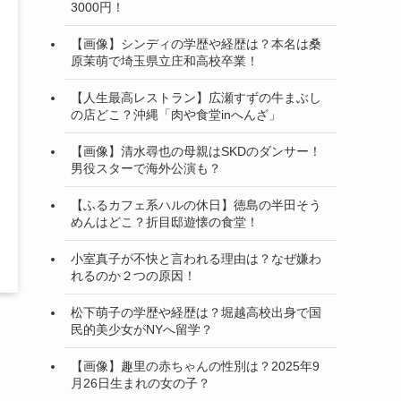
3000円！
【画像】シンディの学歴や経歴は？本名は桑
原茉萌で埼玉県立庄和高校卒業！
【人生最高レストラン】広瀬すずの牛まぶし
の店どこ？沖縄「肉や食堂inへんざ」
【画像】清水尋也の母親はSKDのダンサー！
男役スターで海外公演も？
【ふるカフェ系ハルの休日】徳島の半田そう
めんはどこ？折目邸遊懐の食堂！
小室真子が不快と言われる理由は？なぜ嫌わ
れるのか２つの原因！
松下萌子の学歴や経歴は？堀越高校出身で国
民的美少女がNYへ留学？
【画像】趣里の赤ちゃんの性別は？2025年9
月26日生まれの女の子？