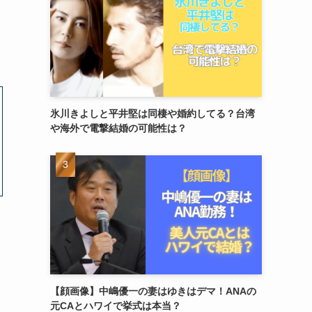
氷川きよしと平井堅は同棲や婚約してる？台湾
や海外で電撃結婚の可能性は？
【顔画像】中嶋優一の妻はゆきはデマ！ANAの
元CAとハワイで挙式は本当？