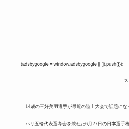
(adsbygoogle = window.adsbygoogle || []).push({});
ス
14歳の三好美羽選手が最近の陸上大会で話題にな
パリ五輪代表選考会を兼ねた6月27日の日本選手