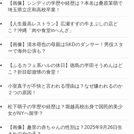
【画像】シンディの学歴や経歴は？本名は桑原茉萌で
埼玉県立庄和高校卒業！
【人生最高レストラン】広瀬すずの牛まぶしの店ど
こ？沖縄「肉や食堂inへんざ」
【画像】清水尋也の母親はSKDのダンサー！男役スタ
ーで海外公演も？
【ふるカフェ系ハルの休日】徳島の半田そうめんはど
こ？折目邸遊懐の食堂！
小室真子が不快と言われる理由は？なぜ嫌われるのか
２つの原因！
松下萌子の学歴や経歴は？堀越高校出身で国民的美少
女がNYへ留学？
【画像】趣里の赤ちゃんの性別は？2025年9月26日生
まれの女の子？