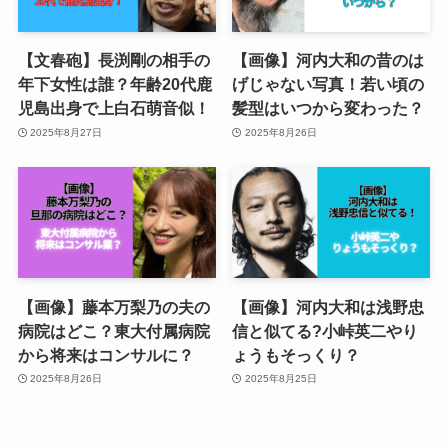
【文春砲】長渕剛の相手の
【画像】河内大和の昔のは
年下女性は誰？年齢20代鹿
げじゃない写真！若い頃の
児島出身で上白石萌音似！
髪型はいつから変わった？
2025年8月27日
2025年8月26日
【画像】藤本万梨乃の夫の
【画像】河内大和は浅野忠
病院はどこ？東大付属病院
信と似てる?小峠英二やり
から将来はコンサルに？
ょうもそっくり？
2025年8月26日
2025年8月25日