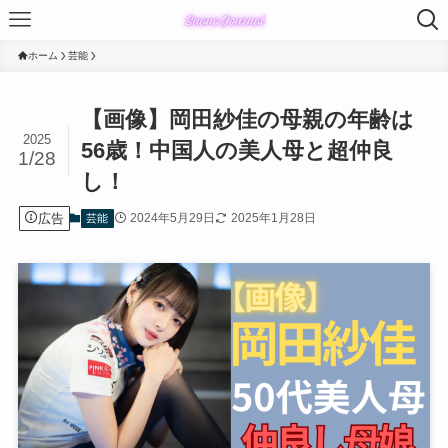
ホーム
芸能
【画像】岡田紗佳の母親の年齢は
2025
56歳！中国人の美人母と超仲良
1/28
し！
広告
2024年5月29日
2025年1月28日
芸能