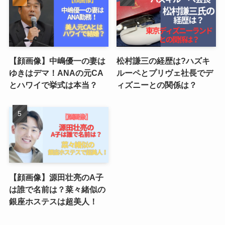
【顔画像】中嶋優一の妻は
松村謙三の経歴は?ハズキ
ゆきはデマ！ANAの元CA
ルーペとプリヴェ社長でデ
とハワイで挙式は本当？
ィズニーとの関係は？
【顔画像】源田壮亮のA子
は誰で名前は？菜々緒似の
銀座ホステスは超美人！