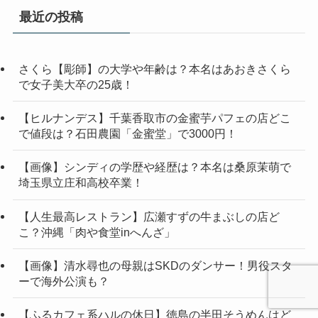
最近の投稿
さくら【彫師】の大学や年齢は？本名はあおきさくら
で女子美大卒の25歳！
【ヒルナンデス】千葉香取市の金蜜芋パフェの店どこ
で値段は？石田農園「金蜜堂」で3000円！
【画像】シンディの学歴や経歴は？本名は桑原茉萌で
埼玉県立庄和高校卒業！
【人生最高レストラン】広瀬すずの牛まぶしの店ど
こ？沖縄「肉や食堂inへんざ」
【画像】清水尋也の母親はSKDのダンサー！男役スタ
ーで海外公演も？
【ふるカフェ系ハルの休日】徳島の半田そうめんはど