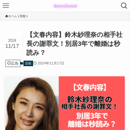
ホーム
芸能
【文春内容】鈴木紗理奈の相手社
2024
長の謝罪文！別居3年で離婚は秒
11/17
読み？
広告
2024年11月17日
芸能