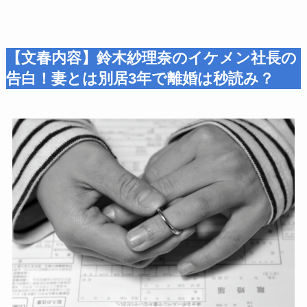
【文春内容】鈴木紗理奈のイケメン社長の
告白！妻とは別居3年で離婚は秒読み？