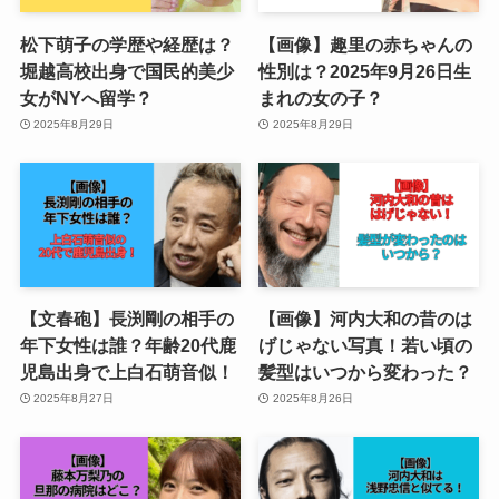
松下萌子の学歴や経歴は？
【画像】趣里の赤ちゃんの
堀越高校出身で国民的美少
性別は？2025年9月26日生
女がNYへ留学？
まれの女の子？
2025年8月29日
2025年8月29日
【文春砲】長渕剛の相手の
【画像】河内大和の昔のは
年下女性は誰？年齢20代鹿
げじゃない写真！若い頃の
児島出身で上白石萌音似！
髪型はいつから変わった？
2025年8月27日
2025年8月26日