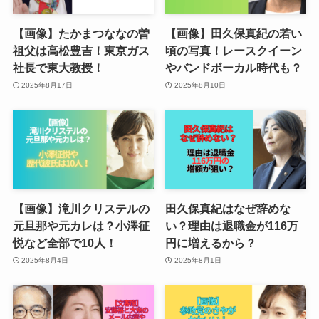
【画像】たかまつななの曽
【画像】田久保真紀の若い
祖父は高松豊吉！東京ガス
頃の写真！レースクイーン
社長で東大教授！
やバンドボーカル時代も？
2025年8月17日
2025年8月10日
【画像】滝川クリステルの
田久保真紀はなぜ辞めな
元旦那や元カレは？小澤征
い？理由は退職金が116万
悦など全部で10人！
円に増えるから？
2025年8月4日
2025年8月1日