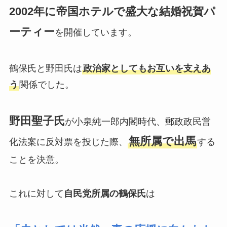
2002年に帝国ホテルで盛大な結婚祝賀パ
ーティー
を開催しています。
鶴保氏と野田氏は
政治家としてもお互いを支えあ
う
関係でした。
野田聖子氏
が小泉純一郎内閣時代、郵政政民営
無所属で出馬
化法案に反対票を投じた際、
する
ことを決意。
これに対して
自民党所属の鶴保氏
は