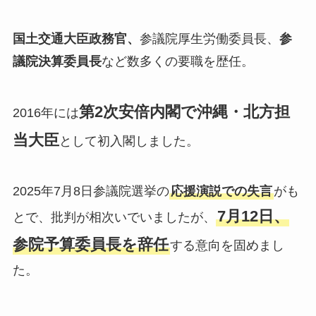
国土交通大臣政務官、
参議院厚生労働委員長、
参
議院決算委員長
など数多くの要職を歴任。
第2次安倍内閣で沖縄・北方担
2016年には
当大臣
として初入閣しました。
2025年7月8日参議院選挙の
応援演説での失言
がも
7月12日、
とで、批判が相次いでいましたが、
参院予算委員長を辞任
する意向を固めまし
た。