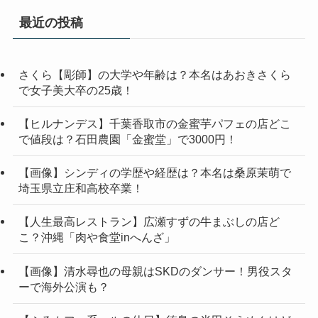
最近の投稿
さくら【彫師】の大学や年齢は？本名はあおきさくら
で女子美大卒の25歳！
【ヒルナンデス】千葉香取市の金蜜芋パフェの店どこ
で値段は？石田農園「金蜜堂」で3000円！
【画像】シンディの学歴や経歴は？本名は桑原茉萌で
埼玉県立庄和高校卒業！
【人生最高レストラン】広瀬すずの牛まぶしの店ど
こ？沖縄「肉や食堂inへんざ」
【画像】清水尋也の母親はSKDのダンサー！男役スタ
ーで海外公演も？