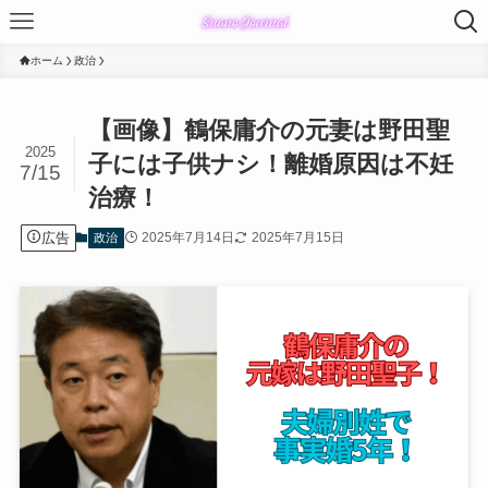
ホーム
政治
【画像】鶴保庸介の元妻は野田聖
2025
子には子供ナシ！離婚原因は不妊
7/15
治療！
広告
2025年7月14日
2025年7月15日
政治