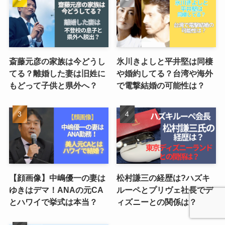
斎藤元彦の家族は今どうし
氷川きよしと平井堅は同棲
てる？離婚した妻は旧姓に
や婚約してる？台湾や海外
もどって子供と県外へ？
で電撃結婚の可能性は？
【顔画像】中嶋優一の妻は
松村謙三の経歴は?ハズキ
ゆきはデマ！ANAの元CA
ルーペとプリヴェ社長でデ
とハワイで挙式は本当？
ィズニーとの関係は？