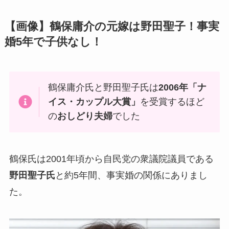
【画像】鶴保庸介の元嫁は野田聖子！事実
婚5年で子供なし！
鶴保庸介氏と野田聖子氏は
2006年「ナ
イス・カップル大賞」
を受賞するほど
の
おしどり夫婦
でした
鶴保氏は2001年頃から自民党の衆議院議員である
野田聖子氏
と約5年間、事実婚の関係にありまし
た。