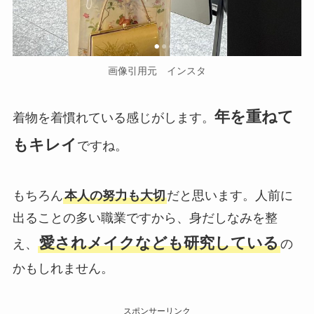
画像引用元 インスタ
年を重ねて
着物を着慣れている感じがします。
もキレイ
ですね。
もちろん
本人の努力も大切
だと思います。人前に
出ることの多い職業ですから、身だしなみを整
愛されメイクなども研究している
え、
の
かもしれません。
スポンサーリンク