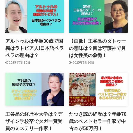
アルトゥルは年齢30歳で国
【画像】王谷晶のタトゥー
籍はラトビア人!日本語ペラ
の意味は？目は守護神で月
ペラの理由は？
は女性美の象徴！
2025年7月15日
2025年7月10日
王谷晶の経歴や大学は？デ
たつき諒の経歴は？年齢70
ザイン学校卒でタガー賞受
歳のベストセラー作家で中
賞のミステリー作家！
古本が50万円！