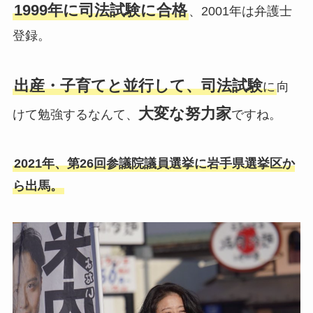
1999年に司法試験に合格
、2001年は弁護士
登録。
出産・子育てと並行して、司法試験
に
向
大変な努力家
けて勉強するなんて、
ですね。
2021年、第26回参議院議員選挙に岩手県選挙区か
ら出馬。