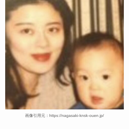
画像引用元：https://nagasaki-knsk-ouen.jp/