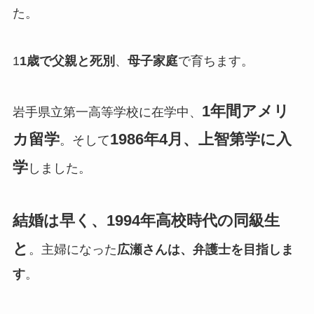
た。
1
1歳で父親と死別
、
母子家庭
で育ちます。
1年間アメリ
岩手県立第一高等学校に在学中、
カ留学
1986年4月、上智第学に入
。そして
学
しました。
結婚は早く、1994年高校時代の同級生
と
。主婦になった
広瀬さんは、弁護士を目指しま
す
。