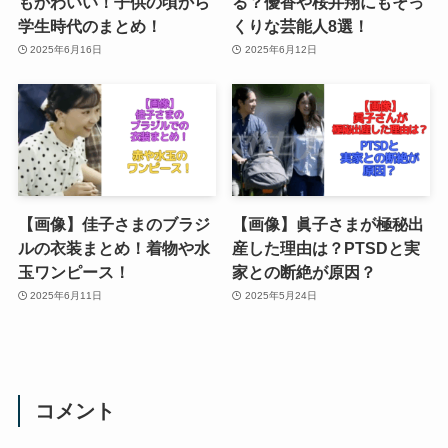
もかわいい！子供の頃から
る？優香や桜井翔にもそっ
学生時代のまとめ！
くりな芸能人8選！
2025年6月16日
2025年6月12日
【画像】佳子さまのブラジ
【画像】眞子さまが極秘出
ルの衣装まとめ！着物や水
産した理由は？PTSDと実
玉ワンピース！
家との断絶が原因？
2025年6月11日
2025年5月24日
コメント