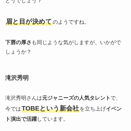
どうでしょう？
眉と目が決めて
のようですね。
下唇の厚さ
も同じような気がしますが、いかがで
しょうか？
滝沢秀明
滝沢秀明さんは
元ジャニーズの人気タレント
で、
TOBEという新会社
今では
を立ち上げ
イベン
ト演出で活躍
しています。