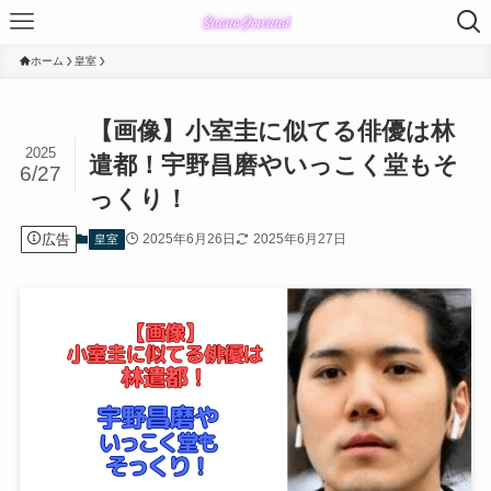
ホーム
皇室
【画像】小室圭に似てる俳優は林
2025
遣都！宇野昌磨やいっこく堂もそ
6/27
っくり！
広告
2025年6月26日
2025年6月27日
皇室