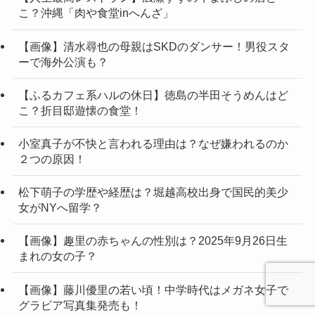
こ？沖縄「肉や食堂inへんざ」
【画像】清水尋也の母親はSKDのダンサー！男役スタ
ーで海外公演も？
【ふるカフェ系ハルの休日】徳島の半田そうめんはど
こ？折目邸遊懐の食堂！
小室真子が不快と言われる理由は？なぜ嫌われるのか
２つの原因！
松下萌子の学歴や経歴は？堀越高校出身で国民的美少
女がNYへ留学？
【画像】趣里の赤ちゃんの性別は？2025年9月26日生
まれの女の子？
【画像】藤川優里の若い頃！中学時代はメガネ女子で
グラビア写真集発売も！