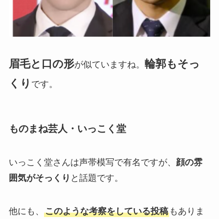
眉毛と口の形
輪郭もそっ
が似ていますね。
くり
です。
ものまね芸人・いっこく堂
いっこく堂さんは声帯模写で有名ですが、
顔の雰
囲気がそっくり
と話題です。
他にも、
このような考察をしている投稿
もありま