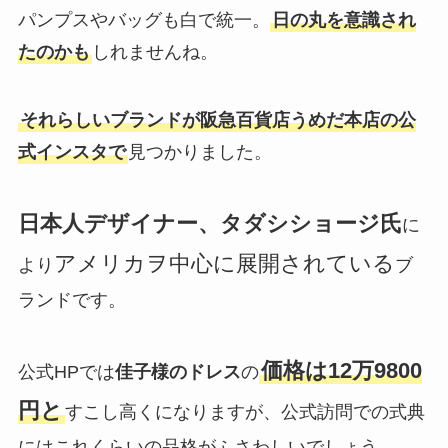
パンプスやバッグも白で統一。
日の丸を意識され
たのかも
しれませんね。
それらしいブランドが阪急百貨店うめだ本店の公
式インスタで
見つかりました。
日本人デザイナー、タダシショージ氏
に
アメリカヲ中心に展開されている
より
ブ
ランドです。
価格は12万9800
公式HPでは
佳子様のドレス
の
円と
すこし高くになりますが、公式訪問での式典
にはこれくらいの品格がふさわしいでしょう。