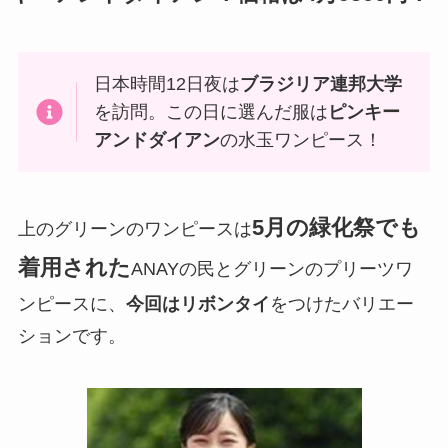
日本時間12日夜は
ブラジリア連邦大学
を訪問。この日に選んだ服は
ピンキー
アンドダイアン
の水玉ワンピース！
5月の緑化祭でも
上のグリーンのワンピースは
着用された
ANAYの民とグリーンのプリーツワ
ンピースに、
今回はリボンタイ
をつけたバリエー
ションです。