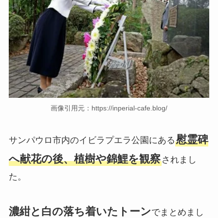
画像引用元：https://inperial-cafe.blog/
慰霊碑
サンパウロ市内のイビラプエラ公園にある
へ献花の後、植樹や錦鯉を観察
されまし
た。
濃紺と白の落ち着いたトーン
でまとめまし