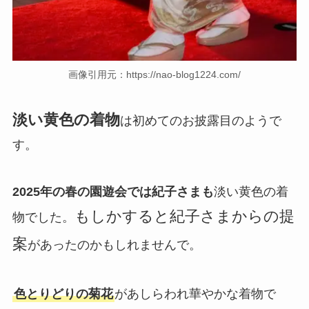
画像引用元：https://nao-blog1224.com/
淡い黄色の着物
は初めてのお披露目のようで
す。
2025年の春の園遊会では紀子さまも
淡い黄色の着
もしかすると紀子さまからの提
物でした。
案
があったのかもしれませんで。
色とりどりの菊花
があしらわれ華やかな着物で