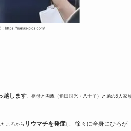
tps://nanas-pics.com/
っ越します
。祖母と両親（角田国光・八十子）と弟の5人家
リウマチを発症
徐々に全身にひろが
れたころから
し、