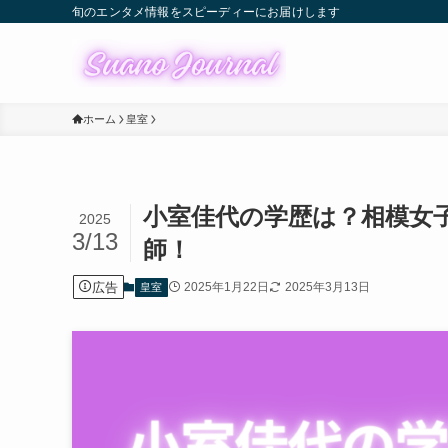
旬のエンタメ情報をスピーディーにお届けします
ホーム
皇室
小室佳代の学歴は？相模女
2025
3/13
師！
広告
2025年1月22日
2025年3月13日
皇室