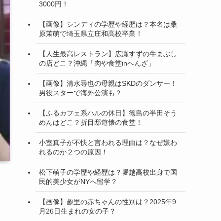
3000円！
【画像】シンディの学歴や経歴は？本名は桑
原茉萌で埼玉県立庄和高校卒業！
【人生最高レストラン】広瀬すずの牛まぶし
の店どこ？沖縄「肉や食堂inへんざ」
【画像】清水尋也の母親はSKDのダンサー！
男役スターで海外公演も？
【ふるカフェ系ハルの休日】徳島の半田そう
めんはどこ？折目邸遊懐の食堂！
小室真子が不快と言われる理由は？なぜ嫌わ
れるのか２つの原因！
松下萌子の学歴や経歴は？堀越高校出身で国
民的美少女がNYへ留学？
【画像】趣里の赤ちゃんの性別は？2025年9
月26日生まれの女の子？