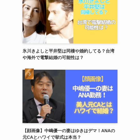
氷川きよしと平井堅は同棲や婚約してる？台湾
や海外で電撃結婚の可能性は？
【顔画像】中嶋優一の妻はゆきはデマ！ANAの
元CAとハワイで挙式は本当？