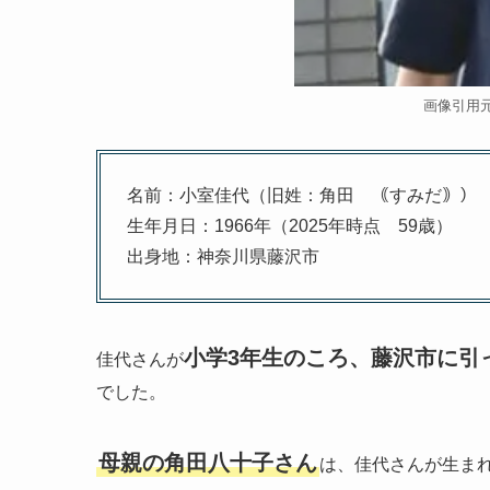
画像引用元：ht
名前：小室佳代（旧姓：角田 ｟すみだ｠）
生年月日：1966年（2025年時点 59歳）
出身地：神奈川県藤沢市
小学3年生のころ、藤沢市に引
佳代さんが
でした。
母親の角田八十子さん
は、佳代さんが生ま