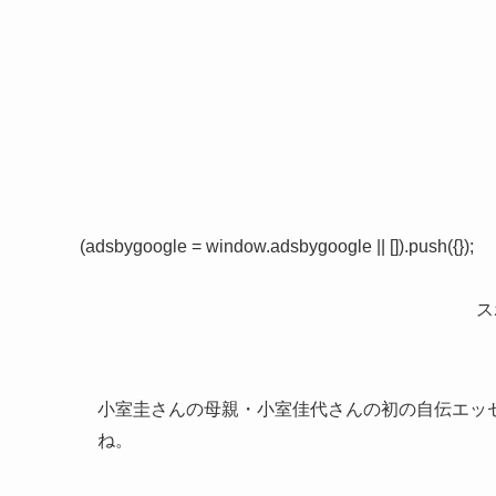
(adsbygoogle = window.adsbygoogle || []).push({});
ス
小室圭さんの母親・小室佳代さんの初の自伝エッセ
ね。