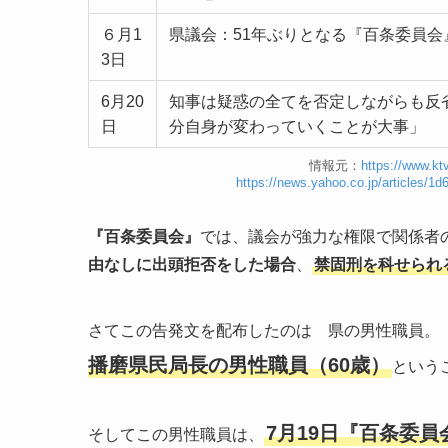
６月1
県議会：51年ぶりとなる『百条委員会
3日
6月20
知事は疑惑の全てを否定しながらも反
日
分自身が変わっていくことが大事」
情報元：
https://www.ktv
https://news.yahoo.co.jp/articles
『百条委員会』
では、議会が強力な権限で関係者
由なしに出頭拒否をした場合
、
禁固刑を科せられ
さてこの告発文を配布したのは 県の男性職員。
播磨県民局長の男性職員（60歳）
という
7月19日『百条委
そしてこの男性職員は、