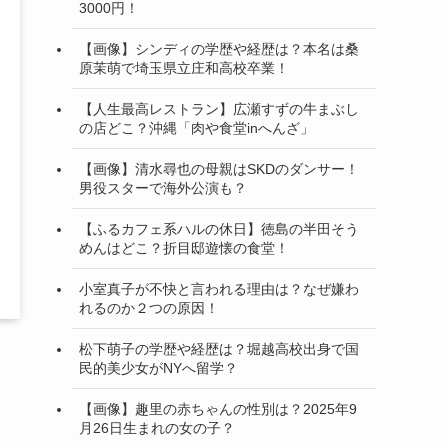
3000円！
【画像】シンディの学歴や経歴は？本名は桑
原茉萌で埼玉県立庄和高校卒業！
【人生最高レストラン】広瀬すずの牛まぶし
の店どこ？沖縄「肉や食堂inへんざ」
【画像】清水尋也の母親はSKDのダンサー！
男役スターで海外公演も？
【ふるカフェ系ハルの休日】徳島の半田そう
めんはどこ？折目邸遊懐の食堂！
小室真子が不快と言われる理由は？なぜ嫌わ
れるのか２つの原因！
松下萌子の学歴や経歴は？堀越高校出身で国
民的美少女がNYへ留学？
【画像】趣里の赤ちゃんの性別は？2025年9
月26日生まれの女の子？