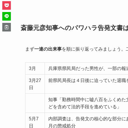
斎藤元彦知事へのパワハラ告発文書
まず
一連の出来事
を順に振り返ってみましょう。
3月
兵庫県県民局だった男性が、一部の報道
3月27
前県民局長は４日後に迫っていた退職
日
知事「勤務時間中に嘘八百をふくめた
どを含めて法的手段を進めている」
5月7
内部調査は、告発文の核心的な部分に
日
月の懲戒処分