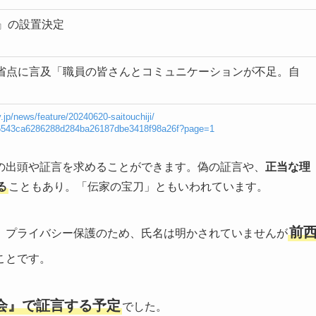
』の設置決定
省点に言及「職員の皆さんとコミュニケーションが不足。自
.jp/news/feature/20240620-saitouchiji/
/1d6543ca6286288d284ba26187dbe3418f98a26f?page=1
の出頭や証言を求めることができます。偽の証言や、
正当な理
る
こともあり。「伝家の宝刀」ともいわれています。
前
 プライバシー保護のため、氏名は明かされていませんが
ことです。
員会』で証言する予定
でした。