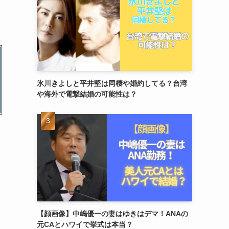
氷川きよしと平井堅は同棲や婚約してる？台湾
や海外で電撃結婚の可能性は？
【顔画像】中嶋優一の妻はゆきはデマ！ANAの
元CAとハワイで挙式は本当？